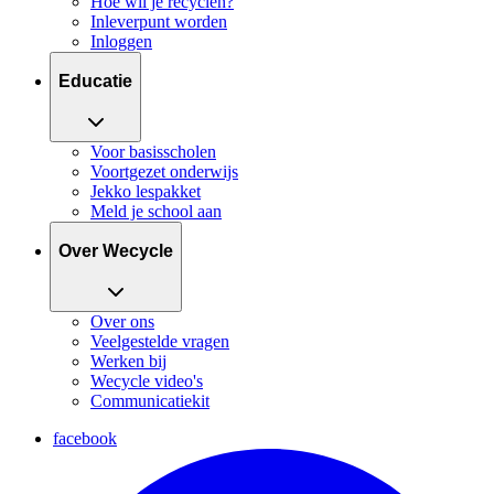
Hoe wil je recyclen?
Inleverpunt worden
Inloggen
Educatie
Voor basisscholen
Voortgezet onderwijs
Jekko lespakket
Meld je school aan
Over Wecycle
Over ons
Veelgestelde vragen
Werken bij
Wecycle video's
Communicatiekit
facebook