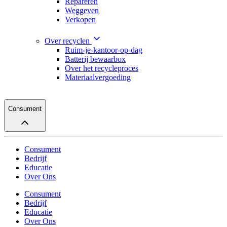
Repareren
Weggeven
Verkopen
Over recyclen
Ruim-je-kantoor-op-dag
Batterij bewaarbox
Over het recycleproces
Materiaalvergoeding
Consument
Consument
Bedrijf
Educatie
Over Ons
Consument
Bedrijf
Educatie
Over Ons