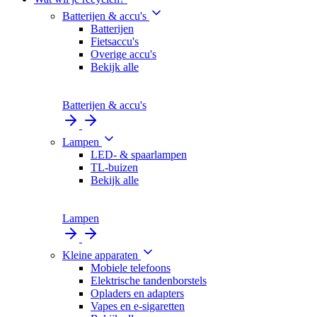
Batterijen & accu's
Batterijen
Fietsaccu's
Overige accu's
Bekijk alle
Batterijen & accu's
Lampen
LED- & spaarlampen
TL-buizen
Bekijk alle
Lampen
Kleine apparaten
Mobiele telefoons
Elektrische tandenborstels
Opladers en adapters
Vapes en e-sigaretten