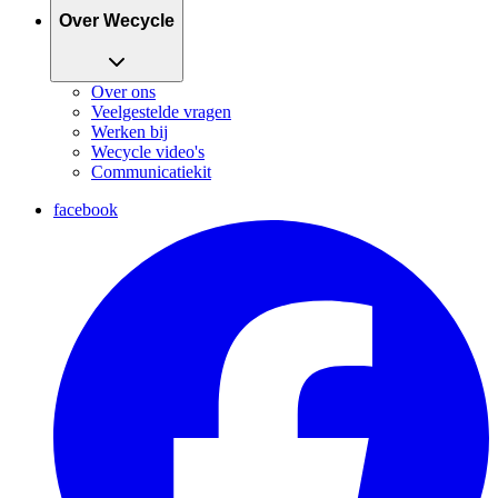
Over Wecycle
Over ons
Veelgestelde vragen
Werken bij
Wecycle video's
Communicatiekit
facebook