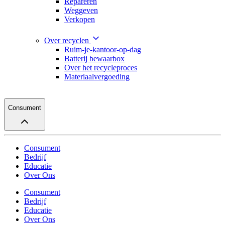
Repareren
Weggeven
Verkopen
Over recyclen
Ruim-je-kantoor-op-dag
Batterij bewaarbox
Over het recycleproces
Materiaalvergoeding
Consument
Consument
Bedrijf
Educatie
Over Ons
Consument
Bedrijf
Educatie
Over Ons