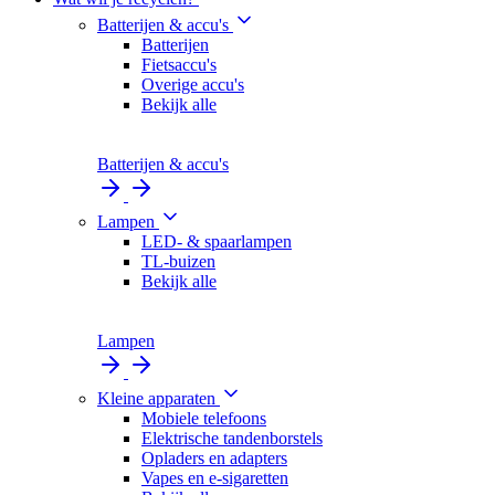
Batterijen & accu's
Batterijen
Fietsaccu's
Overige accu's
Bekijk alle
Batterijen & accu's
Lampen
LED- & spaarlampen
TL-buizen
Bekijk alle
Lampen
Kleine apparaten
Mobiele telefoons
Elektrische tandenborstels
Opladers en adapters
Vapes en e-sigaretten