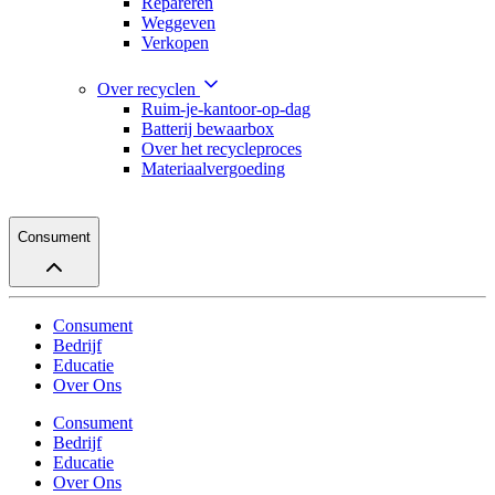
Repareren
Weggeven
Verkopen
Over recyclen
Ruim-je-kantoor-op-dag
Batterij bewaarbox
Over het recycleproces
Materiaalvergoeding
Consument
Consument
Bedrijf
Educatie
Over Ons
Consument
Bedrijf
Educatie
Over Ons