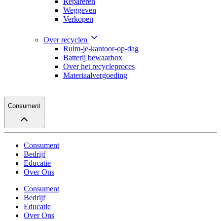
Repareren
Weggeven
Verkopen
Over recyclen
Ruim-je-kantoor-op-dag
Batterij bewaarbox
Over het recycleproces
Materiaalvergoeding
Consument
Consument
Bedrijf
Educatie
Over Ons
Consument
Bedrijf
Educatie
Over Ons