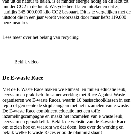
van uit de natuur te halen, is er minder energie nodig en dit leidt tot
minder CO2 in de lucht. Wecycle heeft laten uitrekenen dat zij
jaarlijks 345.000.000 kilo CO2 bespaart. Dit is te vergelijken met de
uitstoot die in een jaar wordt veroorzaakt door maar liefst 119.000
benzineauto’s!
Lees meer over het belang van recycling
Bekijk video
De E-waste Race
Met de E-Waste Race maken we klimaat- en milieu-educatie leuk,
leerzaam en praktisch. In samenwerking met Race Against Waste
organiseren we E-waste Races, waarin 10 basisschoolklassen in een
regio of gemeente de strijd aangaan met het inzamelen van e-waste.
De E-waste Race combineert educatie met een toffe
inzamelingscampagne en maakt het inzamelen van e-waste leuk,
leerzaam en gemakkelijk. Bekijk de website van de E-waste Race
om te zien hoe en waarom we dat doen, lees over de werking en
bekijk welke E-waste Races er op de planning staan!