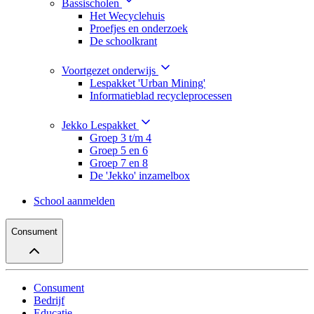
Bassischolen
Het Wecyclehuis
Proefjes en onderzoek
De schoolkrant
Voortgezet onderwijs
Lespakket 'Urban Mining'
Informatieblad recycleprocessen
Jekko Lespakket
Groep 3 t/m 4
Groep 5 en 6
Groep 7 en 8
De 'Jekko' inzamelbox
School aanmelden
Consument
Consument
Bedrijf
Educatie