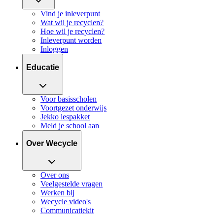
Vind je inleverpunt
Wat wil je recyclen?
Hoe wil je recyclen?
Inleverpunt worden
Inloggen
Educatie
Voor basisscholen
Voortgezet onderwijs
Jekko lespakket
Meld je school aan
Over Wecycle
Over ons
Veelgestelde vragen
Werken bij
Wecycle video's
Communicatiekit