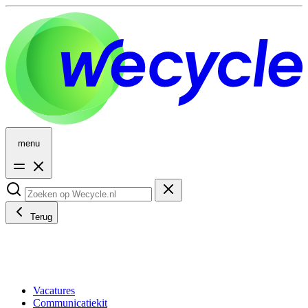
menu
Terug
Vacatures
Communicatiekit