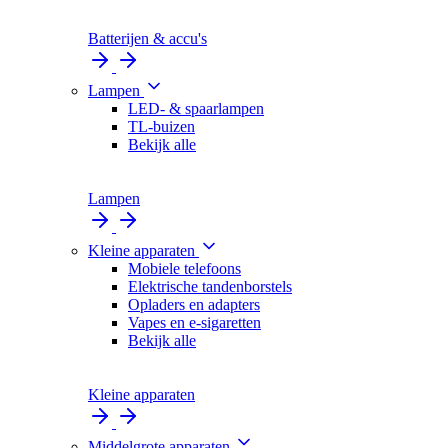
Batterijen & accu's
Lampen
LED- & spaarlampen
TL-buizen
Bekijk alle
Lampen
Kleine apparaten
Mobiele telefoons
Elektrische tandenborstels
Opladers en adapters
Vapes en e-sigaretten
Bekijk alle
Kleine apparaten
Middelgrote apparaten