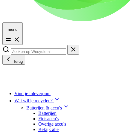
menu
Terug
Vind je inleverpunt
Wat wil je recyclen?
Batterijen & accu's
Batterijen
Fietsaccu's
Overige accu's
Bekijk alle