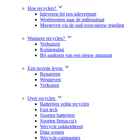
Hoe recyclen?
Inleveren bij een inleverpunt
Wegbrengen naar de milieustraat
Meegeven via de oud-voor-nieuw regeling
Wanneer recyclen?
Verhuizen
Koningsdag
Bij aankoop van een nieuw apparaat
Een tweede leven
Repareren
Weggeven
Verkopen
Over recyclen
Batterijen veilig recyclen
Fast tech
Soorten batterijen
Soorten fietsaccu's
Wecycle pakketdienst
Data wissen
Wecycle-campagnes