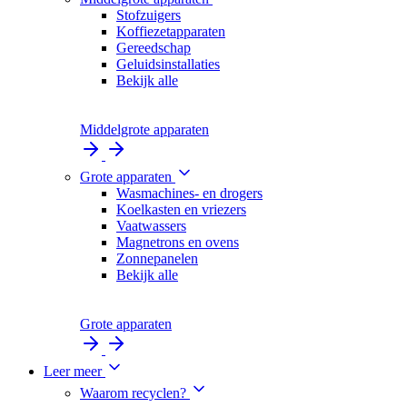
Stofzuigers
Koffiezetapparaten
Gereedschap
Geluidsinstallaties
Bekijk alle
Middelgrote apparaten
Grote apparaten
Wasmachines- en drogers
Koelkasten en vriezers
Vaatwassers
Magnetrons en ovens
Zonnepanelen
Bekijk alle
Grote apparaten
Leer meer
Waarom recyclen?