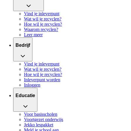
Vind je inleverpunt
Wat wil je recyclen?
Hoe wil je recyclen?
Waarom recyclen?
Leer meer
Bedrijf
Vind je inleverpunt
Wat wil je recyclen?
Hoe wil je recyclen?
Inleverpunt worden
Inloggen
Educatie
Voor basisscholen
Voortgezet onderwijs
Jekko lespakket
Meld je school aan