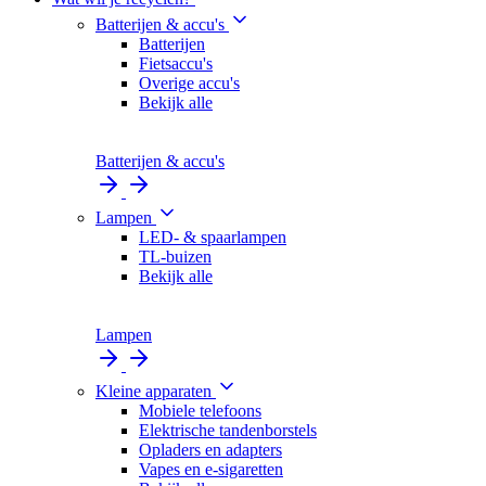
Batterijen & accu's
Batterijen
Fietsaccu's
Overige accu's
Bekijk alle
Batterijen & accu's
Lampen
LED- & spaarlampen
TL-buizen
Bekijk alle
Lampen
Kleine apparaten
Mobiele telefoons
Elektrische tandenborstels
Opladers en adapters
Vapes en e-sigaretten