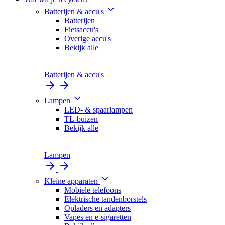
Batterijen & accu's
Batterijen
Fietsaccu's
Overige accu's
Bekijk alle
Batterijen & accu's
Lampen
LED- & spaarlampen
TL-buizen
Bekijk alle
Lampen
Kleine apparaten
Mobiele telefoons
Elektrische tandenborstels
Opladers en adapters
Vapes en e-sigaretten