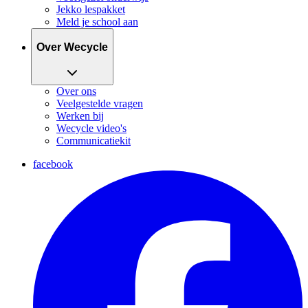
Jekko lespakket
Meld je school aan
Over Wecycle
Over ons
Veelgestelde vragen
Werken bij
Wecycle video's
Communicatiekit
facebook