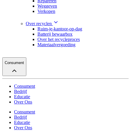
Repareren
Weggeven
Verkopen
Over recyclen
Ruim-je-kantoor-op-dag
Batterij bewaarbox
Over het recycleproces
Materiaalvergoeding
Consument
Consument
Bedrijf
Educatie
Over Ons
Consument
Bedrijf
Educatie
Over Ons