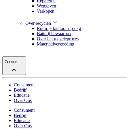
Repareren
Weggeven
Verkopen
Over recyclen
Ruim-je-kantoor-op-dag
Batterij bewaarbox
Over het recycleproces
Materiaalvergoeding
Consument
Consument
Bedrijf
Educatie
Over Ons
Consument
Bedrijf
Educatie
Over Ons