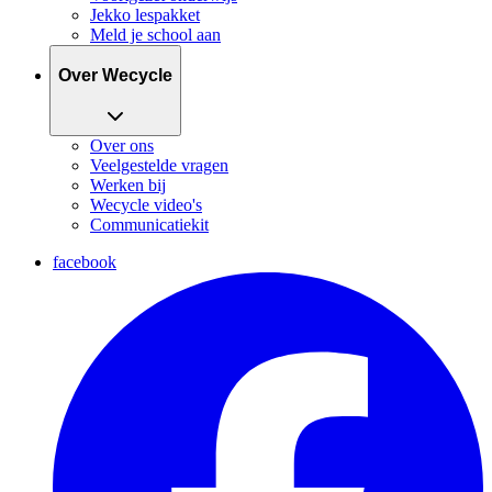
Jekko lespakket
Meld je school aan
Over Wecycle
Over ons
Veelgestelde vragen
Werken bij
Wecycle video's
Communicatiekit
facebook