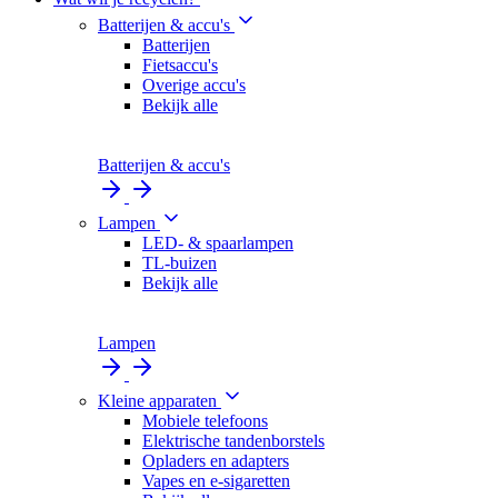
Batterijen & accu's
Batterijen
Fietsaccu's
Overige accu's
Bekijk alle
Batterijen & accu's
Lampen
LED- & spaarlampen
TL-buizen
Bekijk alle
Lampen
Kleine apparaten
Mobiele telefoons
Elektrische tandenborstels
Opladers en adapters
Vapes en e-sigaretten